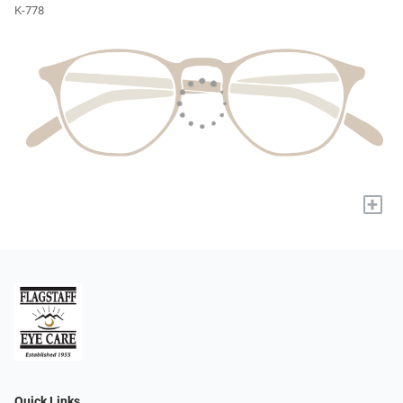
K-778
+
Quick Links