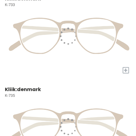
K-733
+
Kliik:denmark
K-735