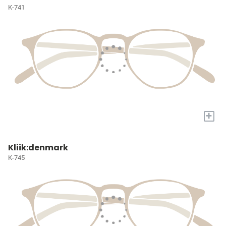
K-741
+
Kliik:denmark
K-745