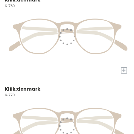
K-760
+
Kliik:denmark
K-770