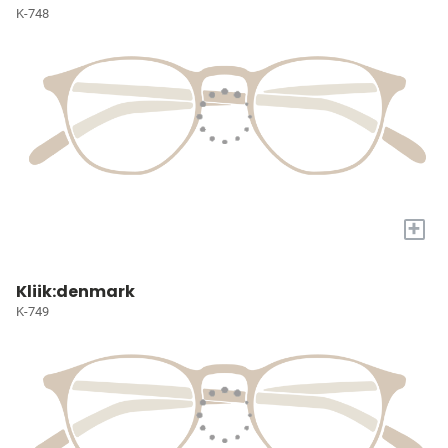
K-748
+
Kliik:denmark
K-749