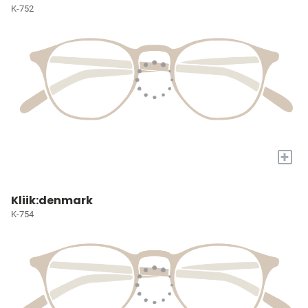
K-752
+
Kliik:denmark
K-754