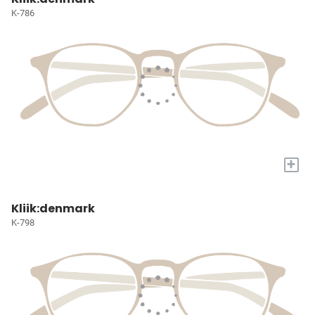
K-786
+
Kliik:denmark
K-798