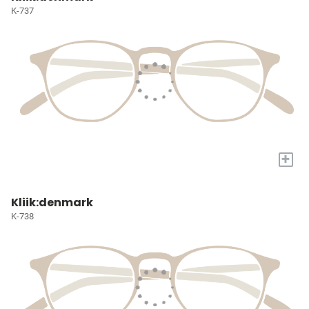
K-737
+
Kliik:denmark
K-738