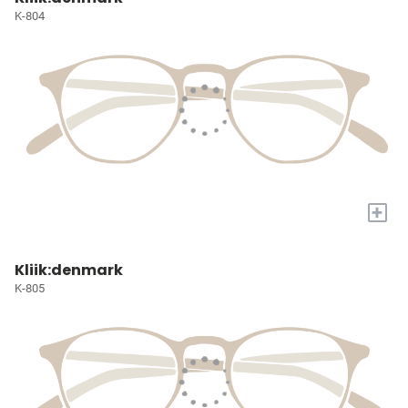
K-804
+
Kliik:denmark
K-805