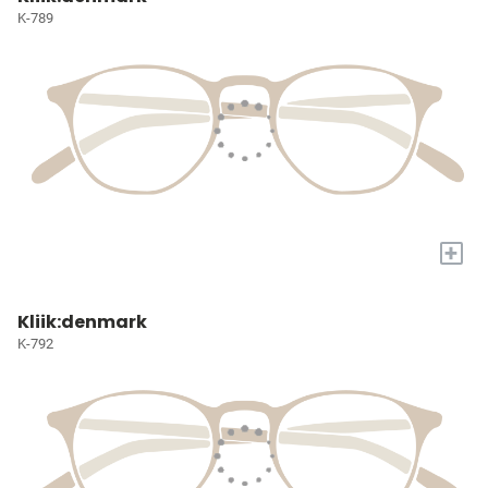
K-789
+
Kliik:denmark
K-792